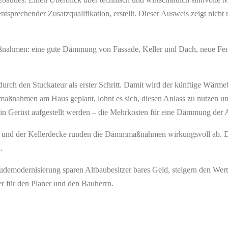
tsprechender Zusatzqualifikation, erstellt. Dieser Ausweis zeigt nicht 
ßnahmen: eine gute Dämmung von Fassade, Keller und Dach, neue Fe
ch den Stuckateur als erster Schritt. Damit wird der künftige Wärmebe
smaßnahmen am Haus geplant, lohnt es sich, diesen Anlass zu nutzen u
ein Gerüst aufgestellt werden – die Mehrkosten für eine Dämmung der
und der Kellerdecke runden die Dämmmaßnahmen wirkungsvoll ab. Die
.
bäudemodernisierung sparen Altbaubesitzer bares Geld, steigern den W
er für den Planer und den Bauherrn.