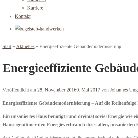
Karriere
Kontakt
Start
»
Aktuelles
»
Energieeffiziente Gebäudemodernisierung
Energieeffiziente Gebäu
Veröffentlicht am
28. November 2016
9. Mai 2017
von
Johannes Unge
Energieeffiziente Gebäudemodernisierung – Auf die Reihenfolge
Ein unsaniertes Haus benötigt rund dreimal soviel Energie wie e
Hauseigentümer den Energieverbrauch ihres alten, unsanierten 
Am Anfang der Modernisierung steht die energetische Analyse des Ge