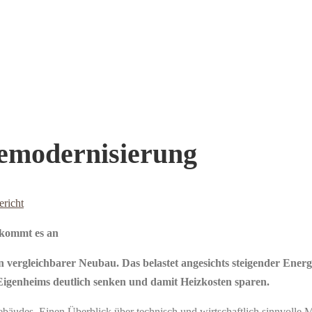
demodernisierung
richt
 kommt es an
in vergleichbarer Neubau. Das belastet angesichts steigender Ene
Eigenheims deutlich senken und damit Heizkosten sparen.
bäudes. Einen Überblick über technisch und wirtschaftlich sinnvolle 