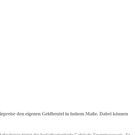
rgiepreise den eigenen Geldbeutel in hohem Maße. Dabei können
Maßnahmen bietet der bedarfsorientierte Gebäude-Energieausweis. Er