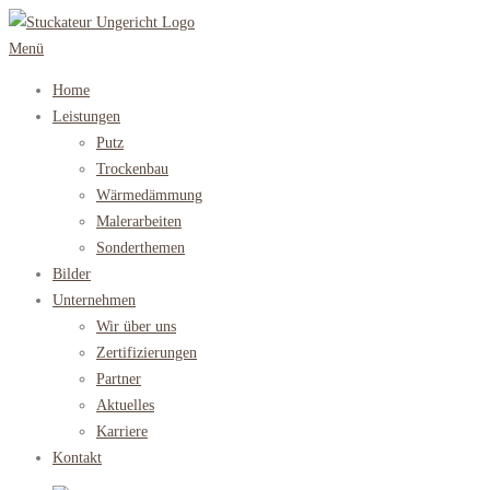
Zum
Inhalt
Menü
springen
Home
Leistungen
Putz
Trockenbau
Wärmedämmung
Malerarbeiten
Sonderthemen
Bilder
Unternehmen
Wir über uns
Zertifizierungen
Partner
Aktuelles
Karriere
Kontakt