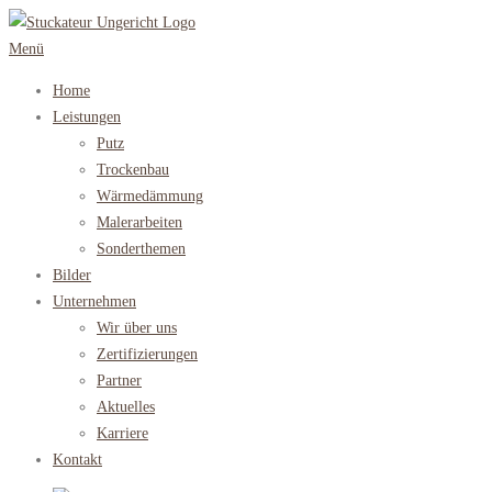
Zum
Inhalt
Menü
springen
Home
Leistungen
Putz
Trockenbau
Wärmedämmung
Malerarbeiten
Sonderthemen
Bilder
Unternehmen
Wir über uns
Zertifizierungen
Partner
Aktuelles
Karriere
Kontakt