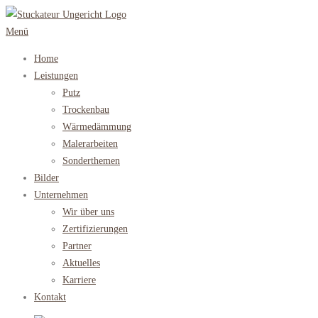
Zum
Inhalt
Menü
springen
Home
Leistungen
Putz
Trockenbau
Wärmedämmung
Malerarbeiten
Sonderthemen
Bilder
Unternehmen
Wir über uns
Zertifizierungen
Partner
Aktuelles
Karriere
Kontakt