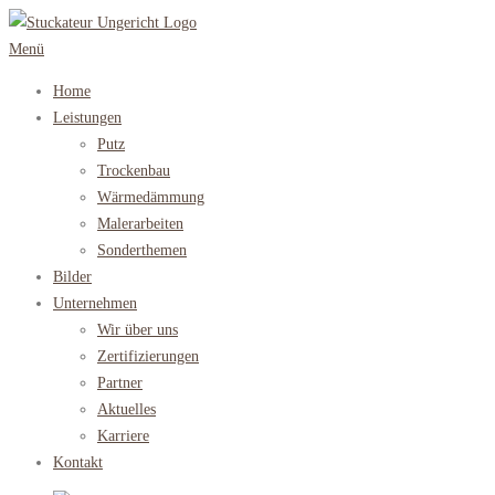
Zum
Inhalt
Menü
springen
Home
Leistungen
Putz
Trockenbau
Wärmedämmung
Malerarbeiten
Sonderthemen
Bilder
Unternehmen
Wir über uns
Zertifizierungen
Partner
Aktuelles
Karriere
Kontakt